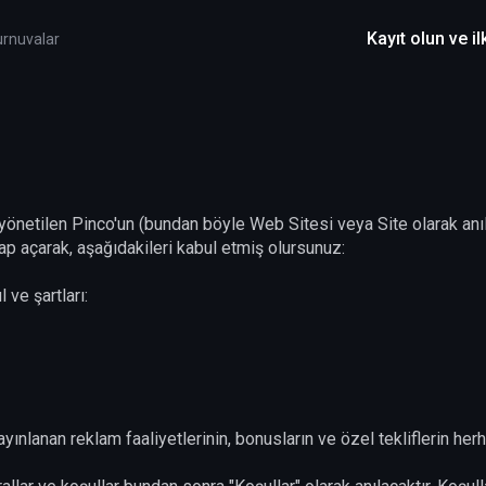
Kayıt olun ve i
urnuvalar
n yönetilen Pinco'un (bundan böyle Web Sitesi veya Site olarak anı
p açarak, aşağıdakileri kabul etmiş olursunuz:
 ve şartları:
ınlanan reklam faaliyetlerinin, bonusların ve özel tekliflerin herha