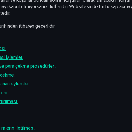
allar ve koşullar bundan sonra "Koşullar" olarak anılacaktır. Koşu
mayı kabul etmiyorsanız, lütfen bu Websitesinde bir hesap açmayı
edir.
ihinden itibaren geçerlidir.
esi.
al işlemler.
ve para çekme prosedürleri.
 çekme.
anan eylemler.
resi
dırılması.
.
imlerin iletilmesi.