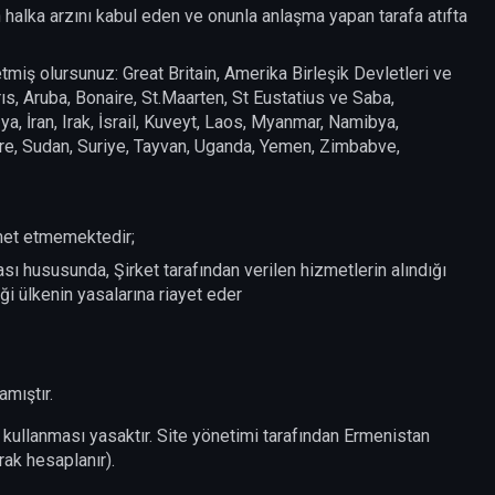
tin halka arzını kabul eden ve onunla anlaşma yapan tarafa atıfta
tmiş olursunuz: Great Britain, Amerika Birleşik Devletleri ve
ıs, Aruba, Bonaire, St.Maarten, St Eustatius ve Saba,
, İran, Irak, İsrail, Kuveyt, Laos, Myanmar, Namibya,
ore, Sudan, Suriye, Tayvan, Uganda, Yemen, Zimbabve,
kamet etmemektedir;
sı hususunda, Şirket tarafından verilen hizmetlerin alındığı
iği ülkenin yasalarına riayet eder
amıştır.
 kullanması yasaktır. Site yönetimi tarafından Ermenistan
arak hesaplanır).