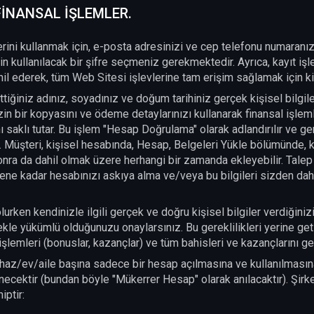
FİNANSAL İŞLEMLER.
rini kullanmak için, e-posta adresinizi ve cep telefonu numaranı
n kullanılacak bir şifre seçmeniz gerekmektedir. Ayrıca, kayıt işle
il ederek, tüm Web Sitesi işlevlerine tam erişim sağlamak için ki
rttiğiniz adınız, soyadınız ve doğum tarihiniz gerçek kişisel bilgile
in bir kopyasını ve ödeme detaylarınızı kullanarak finansal işleml
 saklı tutar. Bu işlem "Hesap Doğrulama" olarak adlandırılır ve g
ir. Müşteri, kişisel hesabında, Hesap, Belgeleri Yükle bölümünde,
nra da dahil olmak üzere herhangi bir zamanda ekleyebilir. Tale
verene kadar hesabınızı askıya alma ve/veya bu bilgileri sizden 
urken kendinizle ilgili gerçek ve doğru kişisel bilgiler verdiğini
kle yükümlü olduğunuzu onaylarsınız. Bu gereklilikleri yerine ge
emleri (bonuslar, kazançlar) ve tüm bahisleri ve kazançlarını geç
haz/ev/aile başına sadece bir hesap açılmasına ve kullanılmasına 
enecektir (bundan böyle "Mükerrer Hesap" olarak anılacaktır). Ş
iptir: