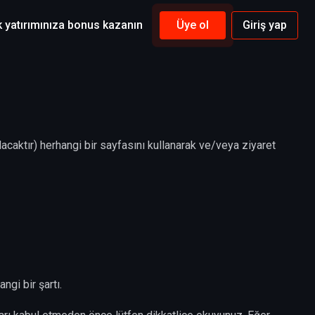
lk yatırımınıza bonus kazanın
Üye ol
Giriş yap
lacaktır) herhangi bir sayfasını kullanarak ve/veya ziyaret
ngi bir şartı.