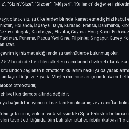
z", "Sizin","Size", "Sizden", "Müşteri", "Kullanıcı" değerleri, şirke
ayıt olarak siz, şu ülkelerden birinde ikamet etmediğinizi kabul e
nistan, Hollanda, İspanya, İtalya, Kurasao, Fransa, Danimarka, Kıbr
Cezayir, Angola, Kamboçya, Ekvator, Guyana, Hong Kong, Endonezya
Pakistan, Panama, Papua Yeni Gine, Filipinler, Singapur, Güney K
anistan.
n çevrim içi hizmet aldığı anda şu taahhütlerde bulunmuş olur:
ın 2.5.2 bendinde belirtilen ülkelerin sınırlarında fiziksel olarak i
websitesinden sağlanan hizmetlerin kullanım hakkı ya da yasaklanma
tandaşı olduğu ve / ya da Müşteri'nin sınırları içerinde ikamet ett
hareket etmektedir;
i ehliyet kısıtlaması altında değildir;
 veya bağımlı bir oyuncu olarak tanı konulmamış veya sınıflandırılm
an'dan gelen müşterilerin web sitesindeki Spor Bahisleri bölümünü
sleri tespit edildiğinde, tüm bahisler iptal edilebilir (katsayı 1 ol