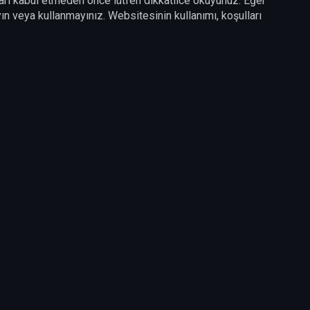
lları kabul etmeden önce lütfen dikkatlice okuyunuz. Eğer
n veya kullanmayınız. Websitesinin kullanımı, koşulları