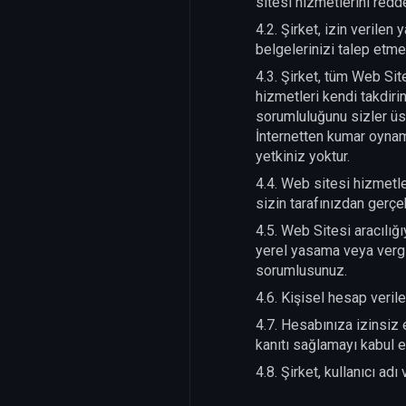
sitesi hizmetlerini redd
4.2. Şirket, izin verile
belgelerinizi talep etme 
4.3. Şirket, tüm Web Si
hizmetleri kendi takdiri
sorumluluğunu sizler üst
İnternetten kumar oynam
yetkiniz yoktur.
4.4. Web sitesi hizmetle
sizin tarafınızdan gerçe
4.5. Web Sitesi aracılığ
yerel yasama veya vergi
sorumlusunuz.
4.6. Kişisel hesap verile
4.7. Hesabınıza izinsiz e
kanıtı sağlamayı kabul e
4.8. Şirket, kullanıcı ad