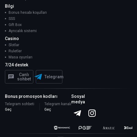
Bilgi
Bonus hesabı koşulları
SSS
Gift Box
Ayrıcalık sistemi
Casino
Slotlar
Ruletler
Masa oyunları
7/24 destek
Canlı
Telegram
sohbet
Bonus promosyon kodları
Sosyal
medya
Telegram sohbeti
Telegram kanalı
Geç
Geç